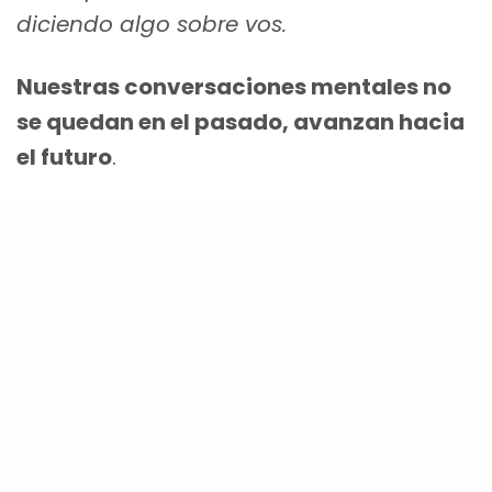
diciendo algo sobre vos.
Nuestras conversaciones mentales no
se quedan en el pasado, avanzan hacia
el futuro
.
Mira estas conversaciones internas
como un gasto o una inversión ¿Estas
gastando o Invirtiendo tus
pensamientos?
Una dieta mental requiere un e
sfuerzo
interior de mucha atención
. Si queremos
tener éxito por ejemplo; Tenemos que