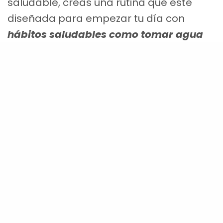
saludable, creas una rutina que este
diseñada para empezar tu día con
hábitos saludables como tomar agua
tibia con limón en ayunas.
Si tu
rutina mañanera
no tiene dirección,
entonces estas haciendo cosas
simplemente por hacerlas, por pasar tu
día.
Hoy quiero compartir con vos mi rutina
ideal. Te daré una lista de las acciones
que son esenciales para que mi día
salga bien. Vos luego podes escoger en
que orden quisieras hacer tu rutina.
Te
recomiendo que imprimas la pagina #